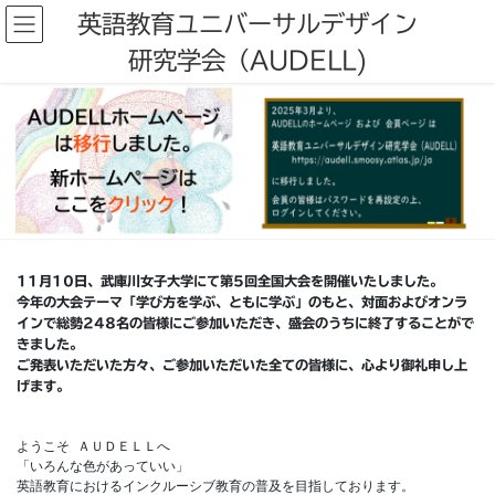
コ
ナ
英語教育ユニバーサルデザイン
ン
ビ
テ
ゲ
研究学会（AUDELL)
ン
ー
ツ
シ
へ
ョ
ス
ン
キ
に
ッ
移
プ
動
11月10日、武庫川女子大学にて第5回全国大会を開催いたしました。
今年の大会テーマ「学び方を学ぶ、ともに学ぶ」のもと、対面およびオンラ
インで総勢248名の皆様にご参加いただき、盛会のうちに終了することがで
きました。
ご発表いただいた方々、ご参加いただいた全ての皆様に、心より御礼申し上
げます。 
ようこそ ＡＵＤＥＬＬへ
「いろんな色があっていい」
英語教育におけるインクルーシブ教育の普及を目指しております。