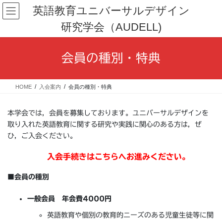
コ
ナ
英語教育ユニバーサルデザイン
ン
ビ
研究学会（AUDELL)
テ
ゲ
ン
ー
ツ
シ
会員の種別・特典
へ
ョ
ス
ン
キ
に
HOME
入会案内
会員の種別・特典
ッ
移
プ
動
本学会では，会員を募集しております。ユニバーサルデザインを
取り入れた英語教育に関する研究や実践に関心のある方は，ぜ
ひ，ご入会ください。
入会手続きは
こちらへお進みください。
■会員の種別
一般会員 年会費4000円
英語教育や個別の教育的ニーズのある児童生徒等に関