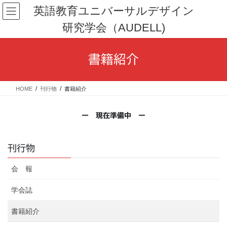
コ
ナ
英語教育ユニバーサルデザイン
ン
ビ
研究学会（AUDELL)
テ
ゲ
ン
ー
ツ
シ
書籍紹介
へ
ョ
ス
ン
キ
に
HOME
刊行物
書籍紹介
ッ
移
プ
動
ー 現在準備中 ー
刊行物
会 報
学会誌
書籍紹介