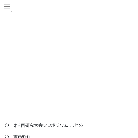
コ
ナ
英語教育ユニバーサルデザイン
ン
ビ
研究学会（AUDELL)
テ
ゲ
ン
ー
ツ
シ
第3号
へ
ョ
ス
ン
キ
に
HOME
刊行物
会 報
第3号
ッ
移
プ
動
第2号
以降の会報は学会会員のみお読みいただけます
学会員の方は
「AUDELLメンバーズサイト」
へログインしてくだ
さい
入会ご希望の方は
こちらへ
お進みください
第3号
～目次～
〇 第2回研究大会シンポジウム まとめ
〇 書籍紹介