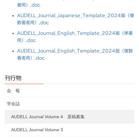
著用）.doc
AUDELL_Journal_Japanese_Template_2024版（複
数著者用）.doc
AUDELL_Journal_English_Template_2024版（単著
用）.doc
AUDELL_Journal_English_Template_2024版（複数
著者用）.doc
刊行物
会 報
学会誌
AUDELL Journal Volume 4 原稿募集
AUDELL Journal Volume 3