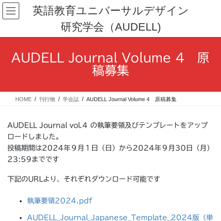
コ
ナ
英語教育ユニバーサルデザイン
ン
ビ
研究学会（AUDELL)
テ
ゲ
ン
ー
ツ
シ
AUDELL Journal Volume 4 原
へ
ョ
ス
ン
稿募集
キ
に
ッ
移
プ
動
HOME
刊行物
学会誌
AUDELL Journal Volume 4 原稿募集
AUDELL Journal vol.4 の執筆要領及びテンプレートをアップ
ロードしました。
投稿期間は2024年９月１日（日）から2024年９月30日（月）
23:59までです
下記のURLより、それぞれダウンロード可能です
執筆要領2024.pdf
AUDELL_Journal_Japanese_Template_2024版（単