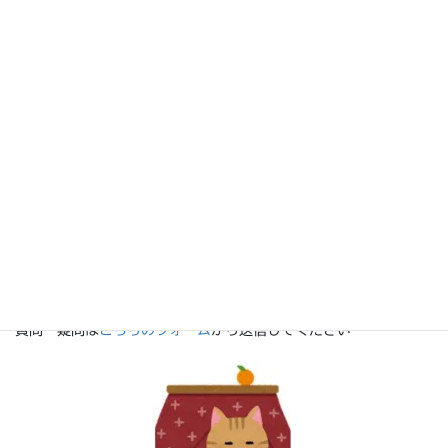
ブロック・Ｌ・アイディ／ファーネット・Ｆ・アイ
ディ著
藤堂栄子監訳 辻佑子／成田あゆみ訳
紹介者：雪丸尚美先生（北九州市立大学）
〇 Q&A：ユニバーサルデザインについて
回答者（動画による回答）：村上加代子先生（甲南女子大
学）
〇 編集後記
Q&Aコーナーでは，会員の皆様からの質問・疑問を募集していま
す。
日頃の指導・支援に関する悩みを一緒に考えていきましょう。
質問・疑問は
こちらのフォーム
から送信してください