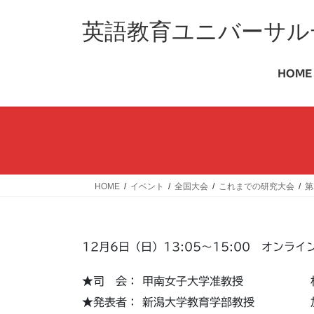
コ
ナ
ン
ビ
英語教育ユニバーサルデ
テ
ゲ
ン
ー
ツ
シ
HOME
へ
ョ
ス
ン
キ
に
ッ
移
プ
動
HOME
イベント
全国大会
これまでの研究大会
第
12月6日（日）13:05～15:00 オンラ
★司 会： 甲南女子大学准教授 村
★発表者： 新潟大学教育学部教授 加